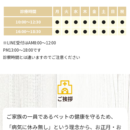
診療時間
月
火
水
木
金
土
日
祝
10:00～12:30
●
●
●
●
●
●
●
●
16:00～18:30
●
●
●
●
●
●
●
●
※LINE受付はAM8:00～12:00
PM13:00～18:00です
診察時間とは違いますのでご注意ください
ご挨拶
ご家族の一員であるペットの健康を守るため、
「病気に休み無し」という理念から、お正月・お