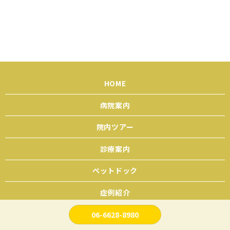
HOME
病院案内
院内ツアー
診療案内
ペットドック
症例紹介
ギャラリー
06-6628-8980